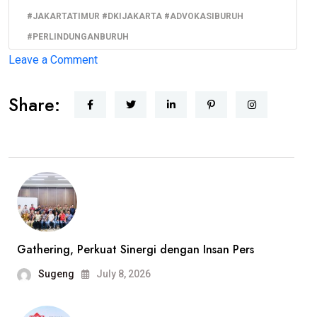
#JAKARTATIMUR #DKIJAKARTA #ADVOKASIBURUH
#PERLINDUNGANBURUH
on
Leave a Comment
BBHAR
Share:
PDI
Perjuangan
DKI
Jakarta
Siap
Advokasi
Buruh
PT
Gathering, Perkuat Sinergi dengan Insan Pers
Harindo,
Sugeng
July 8, 2026
Dugaan
Pelanggaran