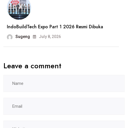
Hak
Pekerja
Jadi
IndoBuildTech Expo Part 1 2026 Resmi Dibuka
Sorotan
Sugeng
July 8, 2026
Leave a comment