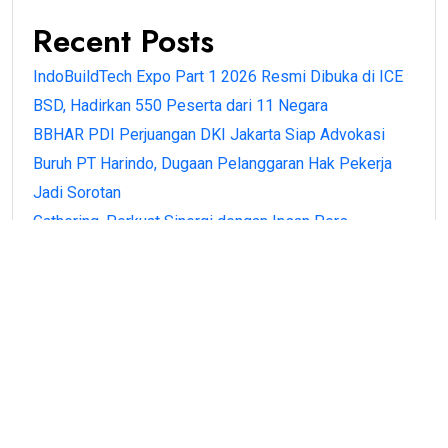
Recent Posts
IndoBuildTech Expo Part 1 2026 Resmi Dibuka di ICE
BSD, Hadirkan 550 Peserta dari 11 Negara
BBHAR PDI Perjuangan DKI Jakarta Siap Advokasi
Buruh PT Harindo, Dugaan Pelanggaran Hak Pekerja
Jadi Sorotan
Gathering, Perkuat Sinergi dengan Insan Pers
BPN Banten Antar Langsung Sertipikat PTSL ke Rumah
Warga di Kota Serang, Wujud Kehadiran Negara
Menteri Nusron Apresiasi Peran Nazir, Sertipikasi
Tanah Wakaf Naik 206 Persen
Recent Comments
No comments to show.