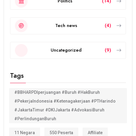
Politics
(14)
Tech news
(4)
Uncategorized
(9)
Tags
#BBHARPDIperjuangan #Buruh #HakBuruh
#PekerjaIndonesia #Ketenagakerjaan #PTHarindo
#JakartaTimur #DKIJakarta #AdvokasiBuruh
#PerlindunganBuruh
11 Negara
550 Peserta
Affiliate