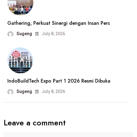
Advokasi
Buruh
PT
Gathering, Perkuat Sinergi dengan Insan Pers
Harindo,
Sugeng
July 8, 2026
Dugaan
Pelanggaran
Hak
Pekerja
Jadi
IndoBuildTech Expo Part 1 2026 Resmi Dibuka
Sorotan
Sugeng
July 8, 2026
Leave a comment