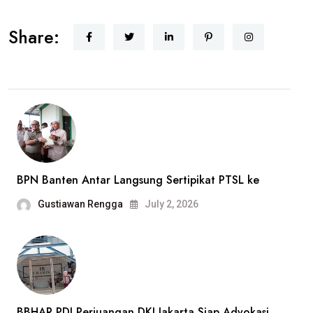
Gathering,
Share:
Perkuat
Sinergi
dengan
Insan
Pers
BPN Banten Antar Langsung Sertipikat PTSL ke
Gustiawan Rengga
July 2, 2026
BBHAR PDI Perjuangan DKI Jakarta Siap Advokasi