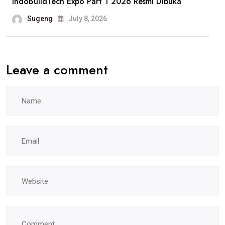
IndoBuildTech Expo Part 1 2026 Resmi Dibuka
Sorotan
Sugeng
July 8, 2026
Leave a comment