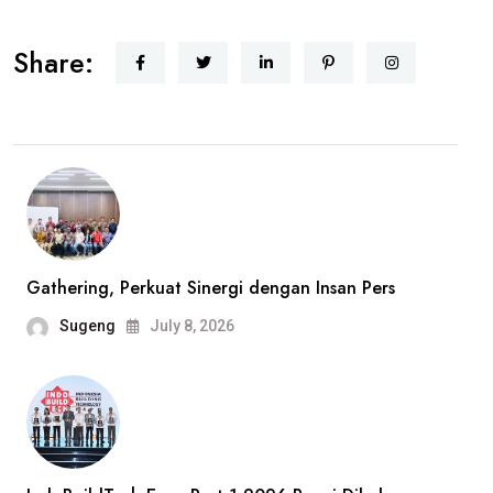
BBHAR
Share:
PDI
Perjuangan
DKI
Jakarta
Siap
Advokasi
Buruh
PT
Gathering, Perkuat Sinergi dengan Insan Pers
Harindo,
Sugeng
July 8, 2026
Dugaan
Pelanggaran
Hak
Pekerja
Jadi