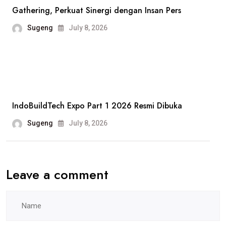
PT
Gathering, Perkuat Sinergi dengan Insan Pers
Harindo,
Sugeng
July 8, 2026
Dugaan
Pelanggaran
Hak
Pekerja
Jadi
IndoBuildTech Expo Part 1 2026 Resmi Dibuka
Sorotan
Sugeng
July 8, 2026
Leave a comment