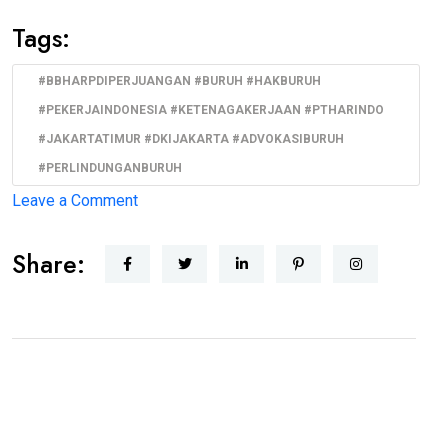
Tags:
#BBHARPDIPERJUANGAN #BURUH #HAKBURUH
#PEKERJAINDONESIA #KETENAGAKERJAAN #PTHARINDO
#JAKARTATIMUR #DKIJAKARTA #ADVOKASIBURUH
#PERLINDUNGANBURUH
on
Leave a Comment
BBHAR
Share:
PDI
Perjuangan
DKI
Jakarta
Siap
Advokasi
Buruh