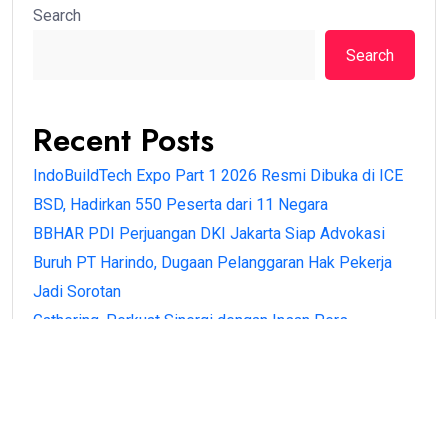
Search
Search
Recent Posts
IndoBuildTech Expo Part 1 2026 Resmi Dibuka di ICE
BSD, Hadirkan 550 Peserta dari 11 Negara
BBHAR PDI Perjuangan DKI Jakarta Siap Advokasi
Buruh PT Harindo, Dugaan Pelanggaran Hak Pekerja
Jadi Sorotan
Gathering, Perkuat Sinergi dengan Insan Pers
BPN Banten Antar Langsung Sertipikat PTSL ke Rumah
Warga di Kota Serang, Wujud Kehadiran Negara
Menteri Nusron Apresiasi Peran Nazir, Sertipikasi
Tanah Wakaf Naik 206 Persen