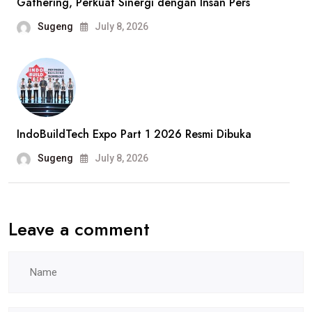
Gathering, Perkuat Sinergi dengan Insan Pers
Harindo,
Sugeng
July 8, 2026
Dugaan
Pelanggaran
Hak
Pekerja
Jadi
IndoBuildTech Expo Part 1 2026 Resmi Dibuka
Sorotan
Sugeng
July 8, 2026
Leave a comment