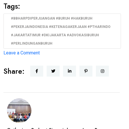
Tags:
#BBHARPDIPERJUANGAN #BURUH #HAKBURUH
#PEKERJAINDONESIA #KETENAGAKERJAAN #PTHARINDO
#JAKARTATIMUR #DKIJAKARTA #ADVOKASIBURUH
#PERLINDUNGANBURUH
on
Leave a Comment
BBHAR
Share:
PDI
Perjuangan
DKI
Jakarta
Siap
Advokasi
Buruh
PT