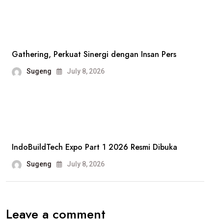
Siap
Advokasi
Buruh
PT
Gathering, Perkuat Sinergi dengan Insan Pers
Harindo,
Sugeng
July 8, 2026
Dugaan
Pelanggaran
Hak
Pekerja
Jadi
IndoBuildTech Expo Part 1 2026 Resmi Dibuka
Sorotan
Sugeng
July 8, 2026
Leave a comment