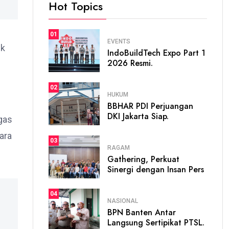
Hot Topics
01
EVENTS
ik
IndoBuildTech Expo Part 1
2026 Resmi.
02
HUKUM
BBHAR PDI Perjuangan
DKI Jakarta Siap.
gas
ara
03
RAGAM
Gathering, Perkuat
Sinergi dengan Insan Pers
04
NASIONAL
BPN Banten Antar
Langsung Sertipikat PTSL.