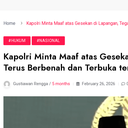
Home
Kapolri Minta Maaf atas Gesekan di Lapangan, Tega
#HUKUM
#NASIONAL
Kapolri Minta Maaf atas Geseka
Terus Berbenah dan Terbuka te
Gustiawan Rengga /
5 months
February 26, 2026