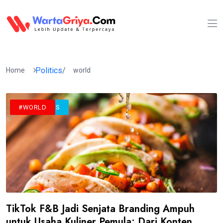
Politics
/
Home
world
#ANALYTICS
#FOOD
#TECH NEWS
#WORLD
TikTok F&B Jadi Senjata Branding Ampuh
untuk Usaha Kuliner Pemula: Dari Konten