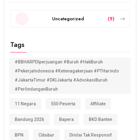
Uncategorized
(9)
Tags
#BBHARPDIperjuangan #Buruh #HakBuruh
#PekerjaIndonesia #Ketenagakerjaan #PTHarindo
#JakartaTimur #DKIJakarta #AdvokasiBuruh
#PerlindunganBuruh
11 Negara
550 Peserta
Affiliate
Bandung 2026
Bapera
BKD Banten
BPN
Cibubur
Dinilai Tak Responsif