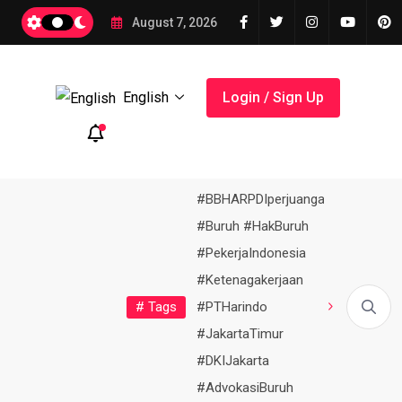
ran Nazir, Sertipikasi Tanah Wakaf Naik 206
August 7, 2026
English
Login / Sign Up
#BBHARPDIperjuangan
#Buruh #HakBuruh
#PekerjaIndonesia
#Ketenagakerjaan
Tokoh
11
# Tags
ok
Transformasi
#PTHarindo
.
Menteri Nusron Apresiasi Peran...
Kanwil BPN Banten Serah
Masyarakat
negara
#JakartaTimur
#DKIJakarta
#AdvokasiBuruh