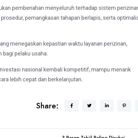
kukan pembenahan menyeluruh terhadap sistem perizina
rosedur, pemangkasan tahapan berlapis, serta optimali
 yang menegaskan kepastian waktu layanan perizinan,
 bagi pelaku usaha.
investasi nasional kembali kompetitif, mampu menarik
cara lebih cepat dan berkelanjutan.
Share:
3 Resep Takjil Paling Disukai