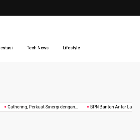
i
Menteri Nusron Apresiasi Pe
vestasi
Tech News
Lifestyle
Raih
rawi
Sinergi
Review
Polri
Ragam
Predikat
pimpin
Industri
Tikt
Gathering, Perkuat Sinergi dengan...
BPN Banten Antar Langsung..
gaan
Produk
WBBM
ikama
Bangunan