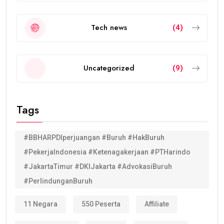
Tech news
(4)
Uncategorized
(9)
Tags
#BBHARPDIperjuangan #Buruh #HakBuruh
#PekerjaIndonesia #Ketenagakerjaan #PTHarindo
#JakartaTimur #DKIJakarta #AdvokasiBuruh
#PerlindunganBuruh
11 Negara
550 Peserta
Affiliate