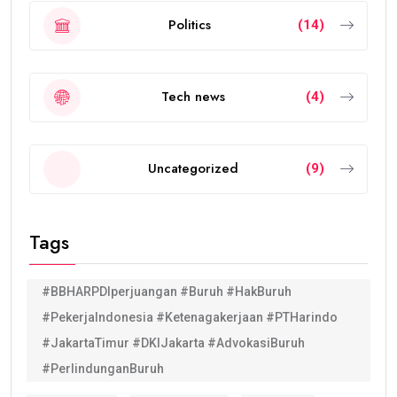
Politics
(14)
Tech news
(4)
Uncategorized
(9)
Tags
#BBHARPDIperjuangan #Buruh #HakBuruh
#PekerjaIndonesia #Ketenagakerjaan #PTHarindo
#JakartaTimur #DKIJakarta #AdvokasiBuruh
#PerlindunganBuruh