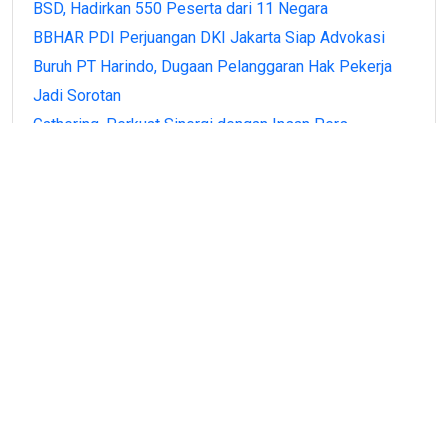
BSD, Hadirkan 550 Peserta dari 11 Negara
BBHAR PDI Perjuangan DKI Jakarta Siap Advokasi
Buruh PT Harindo, Dugaan Pelanggaran Hak Pekerja
Jadi Sorotan
Gathering, Perkuat Sinergi dengan Insan Pers
BPN Banten Antar Langsung Sertipikat PTSL ke Rumah
Warga di Kota Serang, Wujud Kehadiran Negara
Menteri Nusron Apresiasi Peran Nazir, Sertipikasi
Tanah Wakaf Naik 206 Persen
Recent Comments
No comments to show.
Archives