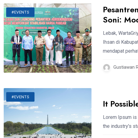
Pesantren
#EVENTS
Soni: Mod
Lebak, WartaGr
Ihsan di Kabupa
mendapat perha
Gustiawan 
#EVENTS
It Possib
Lorem Ipsum is 
the industry's 