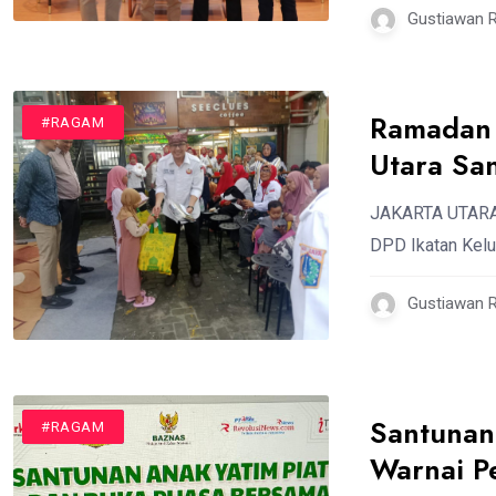
Gustiawan 
Ramadan 
#EVENTS
#RAGAM
Utara Sa
JAKARTA UTARA,
DPD Ikatan Kelu
Gustiawan 
Santunan
#EVENTS
#RAGAM
Warnai P