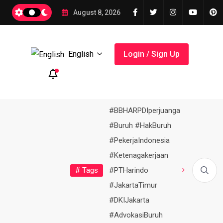
026 Resmi Dibuka di ICE BSD,
August 8, 2026
English
Login / Sign Up
#BBHARPDIperjuangan
#Buruh #HakBuruh
#PekerjaIndonesia
#Ketenagakerjaan
Tokoh
11
# Tags
ok
Transformasi
#PTHarindo
BPN Banten Antar Langsung...
Menteri Nusron Apresiasi Peran
Masyarakat
negara
#JakartaTimur
#DKIJakarta
#AdvokasiBuruh