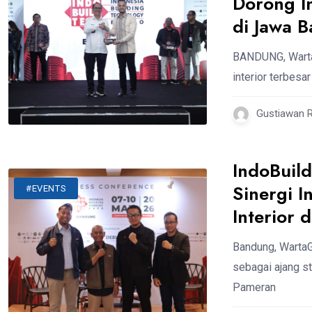
Dorong In
di Jawa B
BANDUNG, WartaG
interior terbes
Gustiawan 
IndoBuil
Sinergi I
#EVENTS
Interior 
Bandung, WartaG
sebagai ajang str
Pameran