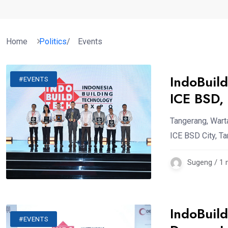
Home
Politics
/
Events
IndoBuil
#EVENTS
ICE BSD,
Tangerang, Wart
ICE BSD City, T
Sugeng / 1
IndoBuil
#EVENTS